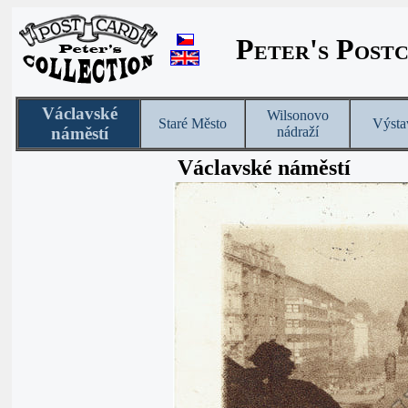
Peter's Post
Václavské
Wilsonovo
Staré Město
Výsta
náměstí
nádraží
Václavské náměstí