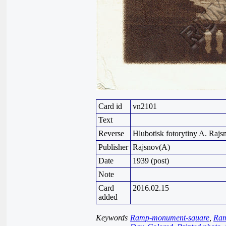
Card id
vn2101
Text
Reverse
Hlubotisk fotorytiny A. Rajs
Publisher
Rajsnov(A)
Date
1939 (post)
Note
Card
2016.02.15
added
Keywords
Ramp-monument-square
,
Ram