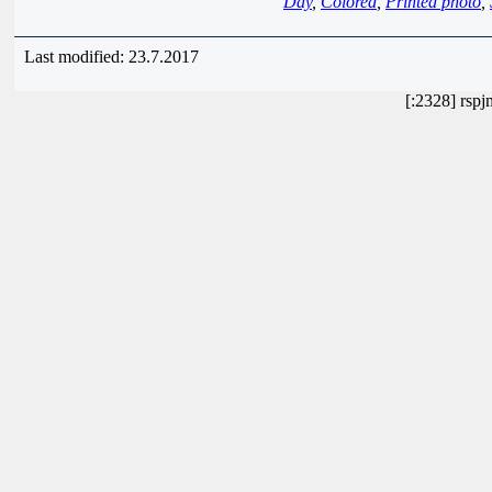
Day
,
Colored
,
Printed photo
,
Last modified: 23.7.2017
[:2328] rsp