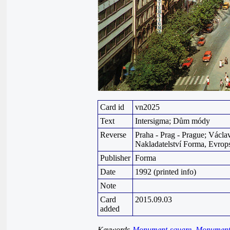
Card id
vn2025
Text
Intersigma; Dům módy
Reverse
Praha - Prag - Prague; Václa
Nakladatelství Forma, Evrop
Publisher
Forma
Date
1992 (printed info)
Note
Card
2015.09.03
added
Keywords
Monument-square
,
Monumen