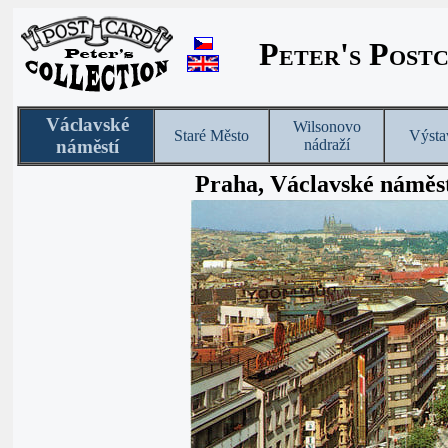
Peter's Post
Václavské
Wilsonovo
Staré Město
Výsta
náměstí
nádraží
Praha, Václavské náměs