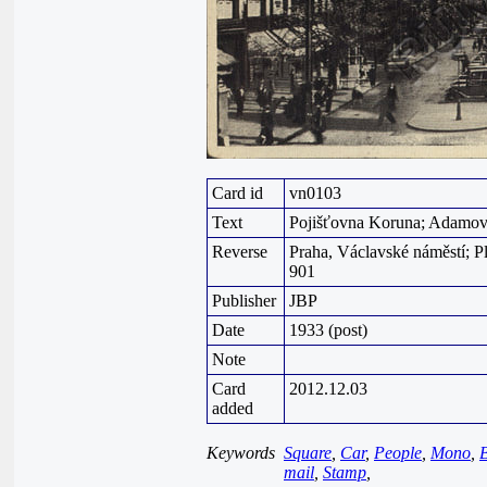
Card id
vn0103
Text
Pojišťovna Koruna; Adamov
Reverse
Praha, Václavské náměstí; P
901
Publisher
JBP
Date
1933 (post)
Note
Card
2012.12.03
added
Keywords
Square
,
Car
,
People
,
Mono
,
mail
,
Stamp
,