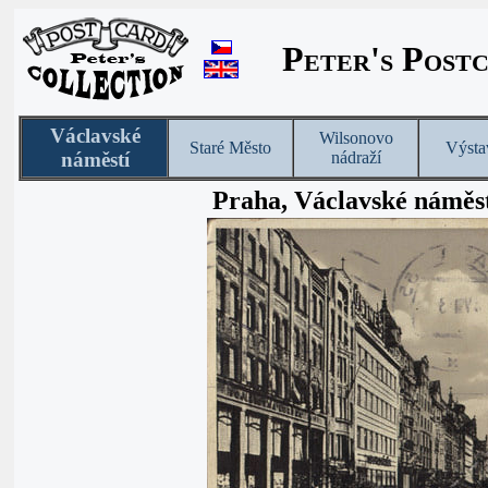
Peter's Post
Václavské
Wilsonovo
Staré Město
Výsta
náměstí
nádraží
Praha, Václavské náměs