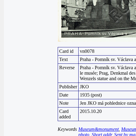
Card id
vn0078
Text
Praha - Pomník sv. Václava
Reverse
Praha - Pomník sv. Václava 
le musée; Prag, Denkmal des
Wenzels statue and on the M
Publisher
JKO
Date
1935 (post)
Note
Jen JKO má pohlednice ozna
Card
2015.10.20
added
Keywords
Museum&monument
,
Museu
photo
,
Short addr
,
Sent by mai