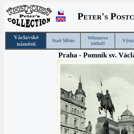
Peter's Post
Václavské
Wilsonovo
Staré Město
Výsta
náměstí
nádraží
Praha - Pomník sv. Vác