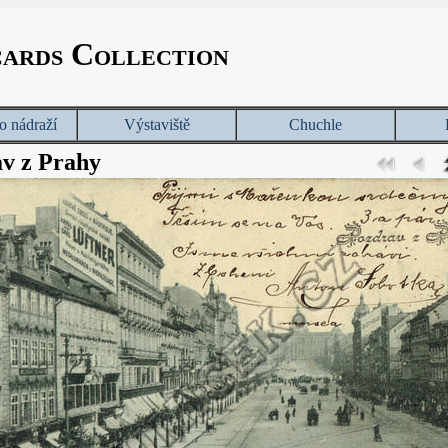
cards Collection
o nádraží
Výstaviště
Chuchle
v z Prahy