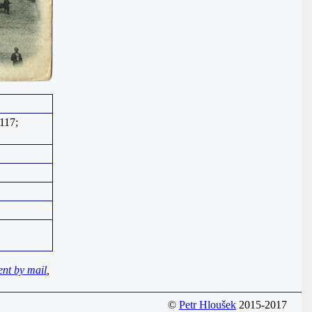
117;
ent by mail
,
©
Petr Hloušek
2015-2017