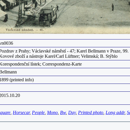
vn0036
Pozdrav z Prahy; Václavské náměstí - 47; Karel Bellmann v Praze, 99. 
Kovové zboží a nástroje Karel/Carl Lüftner; Velimská; B. Stýblo
Korespondenční lístek; Correspondenz-Karte
Bellmann
1899 (printed info)
2015.10.20
quare
,
Horsecar
,
People
,
Mono
,
Bw
,
Day
,
Printed photo
,
Long addr
,
S