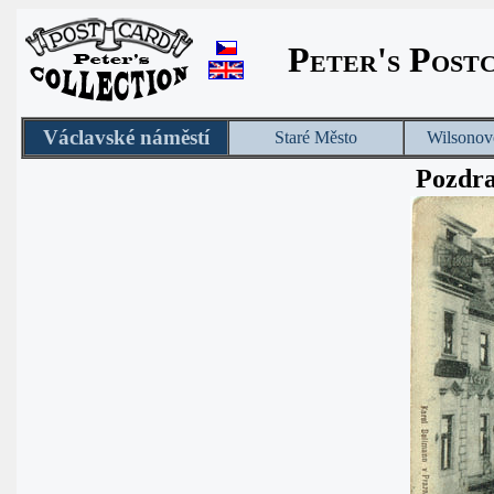
Peter's Post
Václavské náměstí
Staré Město
Wilsonov
Pozdra