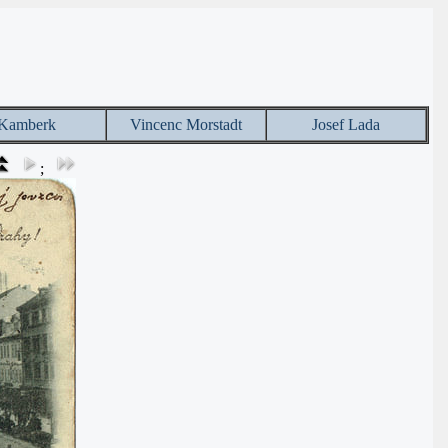
Kamberk
Vincenc Morstadt
Josef Lada
;