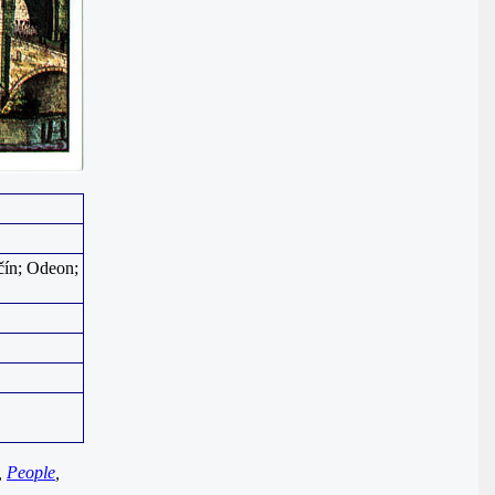
čín; Odeon;
,
People
,