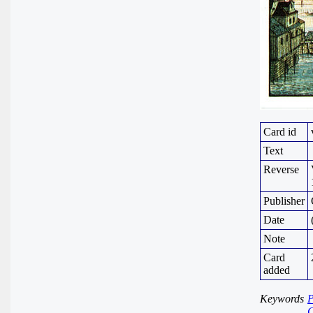
Card id
Text
Reverse
Publisher
Date
Note
Card
added
Keywords
P
C