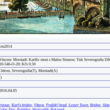
vm2014
Vincenc Morstadt: Karlův most s Malou Stranou; Tisk Severografia Dě
10-546-O-20; Kčs 0,50
Odeon, Severografia(T), Morstadt(A)
()
2016.04.05
rague
,
Karl's bridge
,
Vltava
,
Pražský hrad
,
Lesser Town
,
Bridge
,
Ship
olor
,
Day
,
Painting
,
Short addr
,
Not used
,