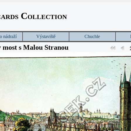
cards Collection
o nádraží
Výstaviště
Chuchle
 most s Malou Stranou