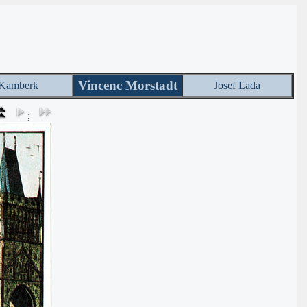
Vincenc Morstadt
Kamberk
Josef Lada
;