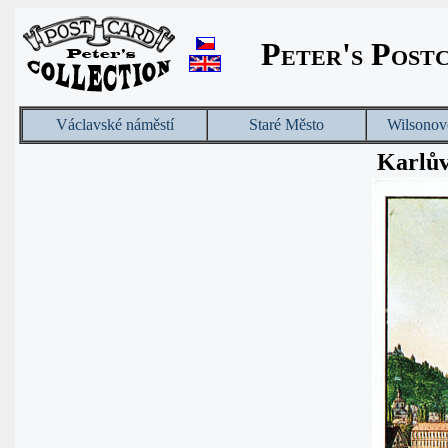
Peter's Post
Václavské náměstí
Staré Město
Wilsonov
Karlův