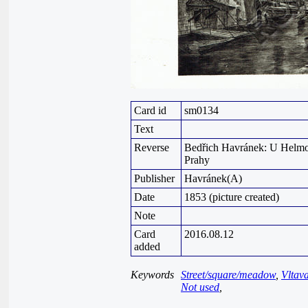
Card id
sm0134
Text
Reverse
Bedřich Havránek: U Helmov
Prahy
Publisher
Havránek(A)
Date
1853 (picture created)
Note
Card
2016.08.12
added
Keywords
Street/square/meadow
,
Vltav
Not used
,