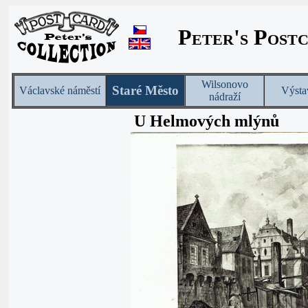
Peter's Post
Wilsonovo
Staré Město
Václavské náměstí
Výsta
nádraží
U Helmových mlýnů