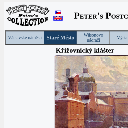
Peter's Post
Wilsonovo
Staré Město
Václavské náměstí
Výsta
nádraží
Křížovnický klášter