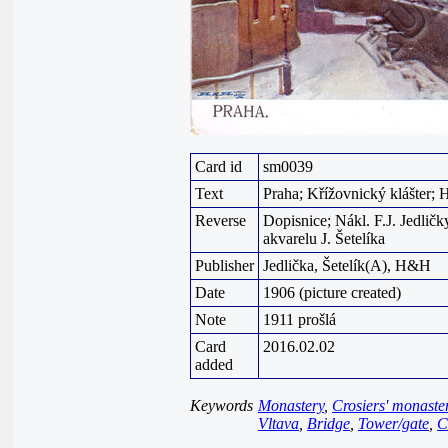
Card id
sm0039
Text
Praha; Křížovnický klášter; H
Reverse
Dopisnice; Nákl. F.J. Jedličk
akvarelu J. Šetelíka
Publisher
Jedlička, Šetelík(A), H&H
Date
1906 (picture created)
Note
1911 prošlá
Card
2016.02.02
added
Keywords
Monastery
,
Crosiers' monaste
Vltava
,
Bridge
,
Tower/gate
,
C