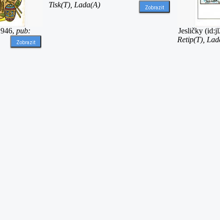
Tisk(T), Lada(A)
Zobrazit
 1946,
pub:
Jesličky (id:
Retip(T), Lad
Zobrazit