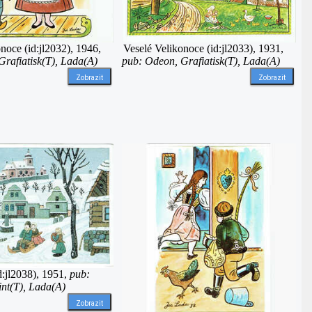
noce (id:jl2032), 1946,
Veselé Velikonoce (id:jl2033), 1931,
rafiatisk(T), Lada(A)
pub: Odeon, Grafiatisk(T), Lada(A)
Zobrazit
Zobrazit
d:jl2038), 1951,
pub:
int(T), Lada(A)
Zobrazit