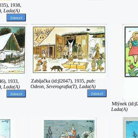
035), 1938,
), Lada(A)
Zobrazit
Zabíjačka (id:jl2047), 1935,
pub:
46), 1933,
Odeon, Severografia(T), Lada(A)
), Lada(A)
Zobrazit
Zobrazit
Mlýnek (id:j
Lada(A)