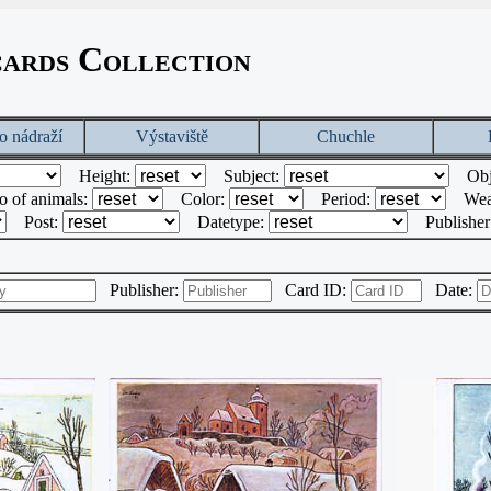
cards Collection
o nádraží
Výstaviště
Chuchle
Height:
Subject:
Obj
o of animals:
Color:
Period:
Wea
Post:
Datetype:
Publishe
Publisher:
Card ID:
Date: