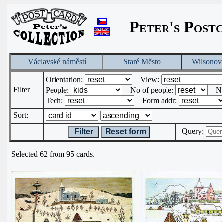
Peter's Post
Václavské náměstí
Staré Město
Wilsonov
Orientation:
View:
Filter
People:
No of people:
N
Tech:
Form addr:
Sort:
Query:
Filter
Reset form
Selected 62 from 95 cards.