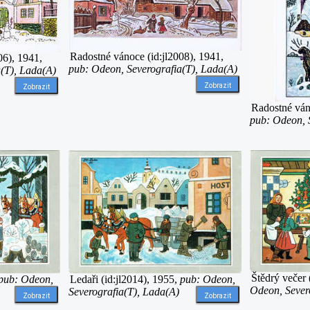
Radostné vánoce (id:jl2008), 1941,
06), 1941,
pub: Odeon, Severografia(T), Lada(A)
(T), Lada(A)
Zobrazit
Zobrazit
Radostné váno
pub: Odeon, 
Štědrý večer 
Ledaři (id:jl2014), 1955,
pub: Odeon,
pub: Odeon,
Odeon, Sever
Severografia(T), Lada(A)
Zobrazit
Zobrazit