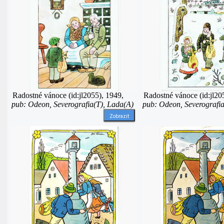
Radostné vánoce (id:jl2055), 1949,
Radostné vánoce (id:jl20
pub: Odeon, Severografia(T), Lada(A)
pub: Odeon, Severografia
Zobrazit