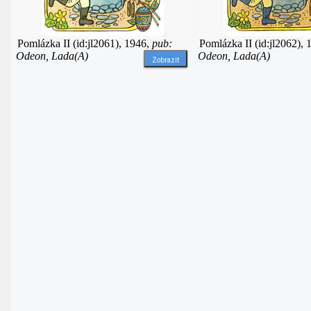
Pomlázka II (id:jl2061), 1946,
pub:
Pomlázka II (id:jl2062),
Odeon, Lada(A)
Odeon, Lada(A)
Zobrazit