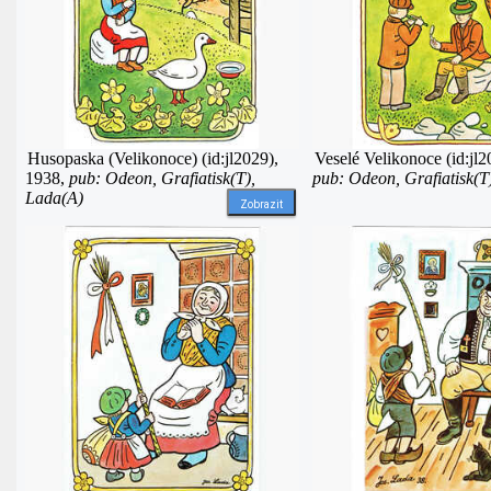
Husopaska (Velikonoce) (id:jl2029),
Veselé Velikonoce (id:jl2
1938,
pub: Odeon, Grafiatisk(T),
pub: Odeon, Grafiatisk(T
Lada(A)
Zobrazit