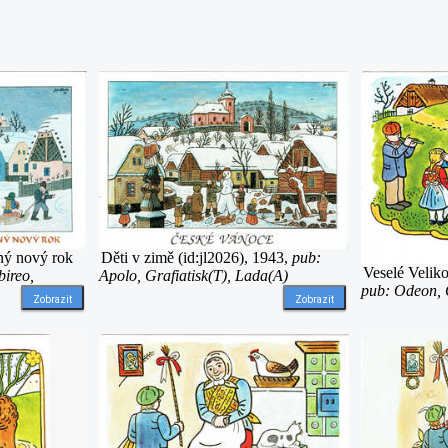
ný nový rok
Děti v zimě (id:jl2026), 1943,
pub:
Veselé Veliko
bireo,
Apolo, Grafiatisk(T), Lada(A)
pub: Odeon, G
Zobrazit
Zobrazit