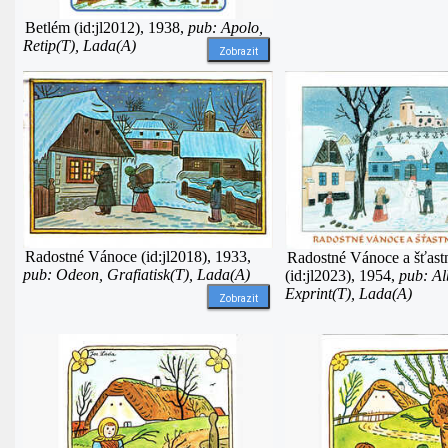
Betlém (id:jl2012), 1938,
pub: Apolo,
Retip(T), Lada(A)
Zobrazit
Radostné Vánoce (id:jl2018), 1933,
Radostné Vánoce a šťast
pub: Odeon, Grafiatisk(T), Lada(A)
(id:jl2023), 1954,
pub: Al
Exprint(T), Lada(A)
Zobrazit