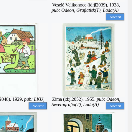
Veselé Velikonoce (id:jl2039), 1938,
pub: Odeon, Grafiatisk(T), Lada(A)
Zobrazit
l2048), 1929,
pub: LKU,
Zima (id:jl2052), 1955,
pub: Odeon,
Severografia(T), Lada(A)
Zobrazit
Zobrazit