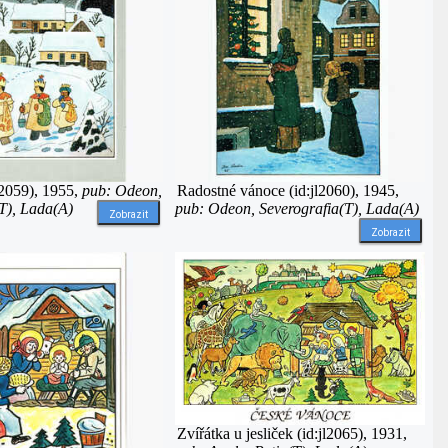
l2059), 1955,
pub: Odeon,
Radostné vánoce (id:jl2060), 1945,
T), Lada(A)
pub: Odeon, Severografia(T), Lada(A)
Zobrazit
Zobrazit
Zvířátka u jesliček (id:jl2065), 1931,