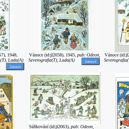
57), 1948,
Vánoce (id:jl2058), 1945,
pub: Odeon,
Vánoce (id:j
(T), Lada(A)
Severografia(T), Lada(A)
Severografia(
Zobrazit
Zobrazit
Sáňkování (id:jl2063),
pub: Odeon,