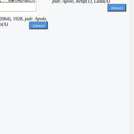
pub: Apolo, Retip(T), Lada(A)
Zobrazit
jl2064), 1928,
pub: Apolo,
a(A)
Zobrazit