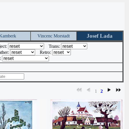
Josef Lada
Kamberk
Vincenc Morstadt
ect:
Trans:
ther:
Retro:
r:
1
2