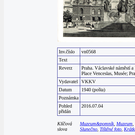
Inv.číslo
vn0568
Text
Reverz
Praha. Václavské náměstí a
Place Venceslas, Musée; Pr
Vydavatel
VKKV
Datum
1940 (pošta)
Poznámka
Pohled
2016.07.04
přidán
Klíčová
Muzeum&pomník
,
Muzeum
,
slova
Slunečno
,
Tištěné foto
,
Krátk