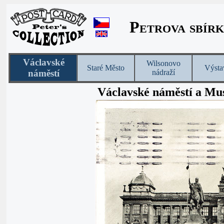
Petrova sbírk
Václavské
Wilsonovo
Staré Město
Výsta
náměstí
nádraží
Václavské náměstí a M