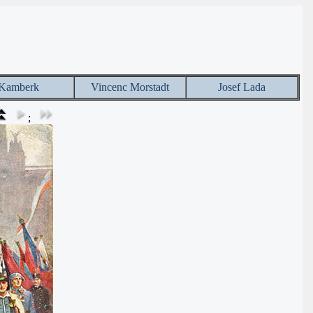
Kamberk
Vincenc Morstadt
Josef Lada
;