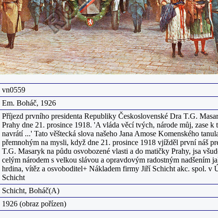
vn0559
Em. Boháč, 1926
Příjezd prvního presidenta Republiky Československé Dra T.G. Masa
Prahy dne 21. prosince 1918. 'A vláda věcí tvých, národe můj, zase k 
navrátí ...' Tato věštecká slova našeho Jana Amose Komenského tanula 
přemnohým na mysli, když dne 21. prosince 1918 vjížděl první náš pr
T.G. Masaryk na půdu osvobozené vlasti a do matičky Prahy, jsa všud
celým národem s velkou slávou a opravdovým radostným nadšením ja
hrdina, vítěz a osvoboditel+ Nákladem firmy Jiří Schicht akc. spol. v Ú
Schicht
Schicht, Boháč(A)
1926 (obraz pořízen)