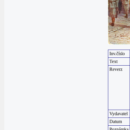
Inv.číslo
Text
Reverz
Vydavatel
Datum
Poznámka