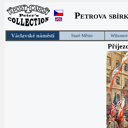
Petrova sbír
Václavské náměstí
Staré Město
Wilsonov
Příjez