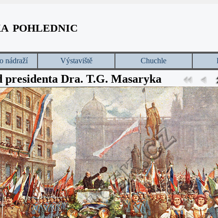
ka pohlednic
o nádraží
Výstaviště
Chuchle
d presidenta Dra. T.G. Masaryka