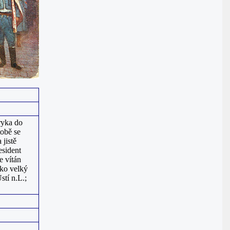
ryka do
tobě se
jistě
esident
e vítán
ko velký
stí n.L.;