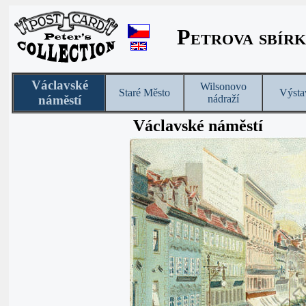
Petrova sbírk
Václavské
Wilsonovo
Staré Město
Výsta
náměstí
nádraží
Václavské náměstí