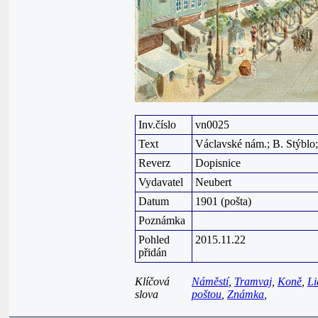
Inv.číslo
vn0025
Text
Václavské nám.; B. Stýblo;
Reverz
Dopisnice
Vydavatel
Neubert
Datum
1901 (pošta)
Poznámka
Pohled
2015.11.22
přidán
Klíčová
Náměstí
,
Tramvaj
,
Koně
,
Li
slova
poštou
,
Známka
,