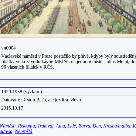
vn0004
Václavské náměstí v Praze postačilo by právě, kdyby byly soustředěn
filiálky velkozávodu kávou MEINL na jednom místě. Julius Meinl, do
96 vlastních filiálek v RČS.
1929-1938 (výzkum)
Datování: už stojí Baťa, ale jezdí se vlevo
2015.10.17
Náměstí
,
Reklama
,
Tramvaj
,
Auta
,
Lidé
,
Barva
,
Den
,
Kresba/malba
,
K
adresa
,
Neprošlá
,