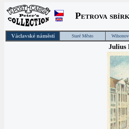
Petrova sbír
Václavské náměstí
Staré Město
Wilsonov
Julius