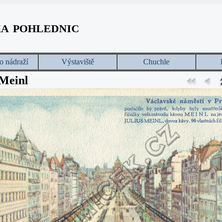
ka pohlednic
o nádraží
Výstaviště
Chuchle
 Meinl