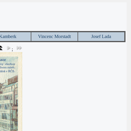
Kamberk
Vincenc Morstadt
Josef Lada
;