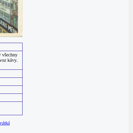
y všechny
voz kávy.
rátká