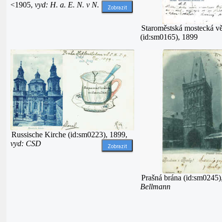
<1905,
vyd: H. a. E. N. v N.
Zobrazit
Staroměstská mostecká v
(id:sm0165), 1899
Russische Kirche (id:sm0223), 1899,
vyd: CSD
Zobrazit
Prašná brána (id:sm0245)
Bellmann