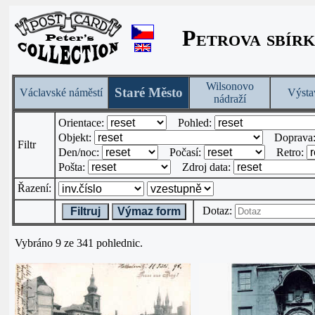
Petrova sbírk
Wilsonovo
Staré Město
Václavské náměstí
Výsta
nádraží
Orientace:
Pohled:
Objekt:
Doprava
Filtr
Den/noc:
Počasí:
Retro:
Pošta:
Zdroj data:
Řazení:
Dotaz:
Filtruj
Výmaz form
Vybráno 9 ze 341 pohlednic.