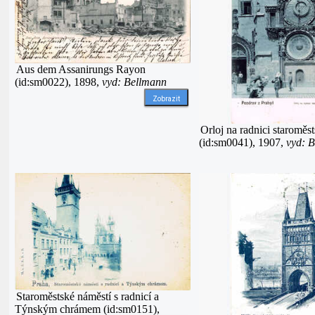
Aus dem Assanirungs Rayon
(id:sm0022), 1898,
vyd: Bellmann
Zobrazit
Orloj na radnici staroměs
(id:sm0041), 1907,
vyd: 
Staroměstské náměstí s radnicí a
Týnským chrámem (id:sm0151),