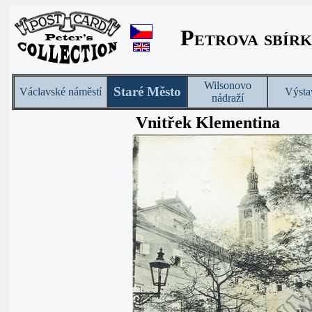
Petrova sbírk
Wilsonovo
Staré Město
Václavské náměstí
Výsta
nádraží
Vnitřek Klementina