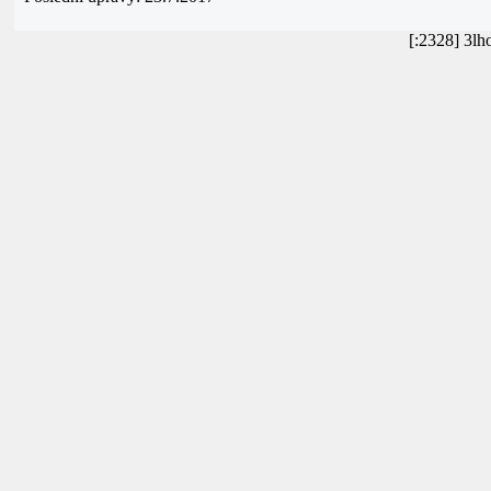
[:2328] 3l