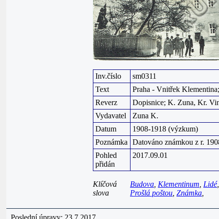
Inv.číslo
sm0311
Text
Praha - Vnitřek Klementina
Reverz
Dopisnice; K. Zuna, Kr. Vin
Vydavatel
Zuna K.
Datum
1908-1918 (výzkum)
Poznámka
Datováno známkou z r. 19
Pohled
2017.09.01
přidán
Klíčová
Budova
,
Klementinum
,
Lidé
slova
Prošlá poštou
,
Známka
,
Poslední úpravy: 23.7.2017