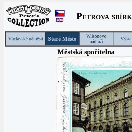
Petrova sbírk
Wilsonovo
Staré Město
Václavské náměstí
Výsta
nádraží
Městská spořitelna