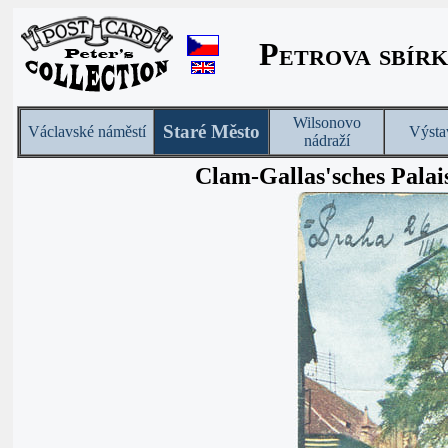
Petrova sbírk
Wilsonovo
Staré Město
Václavské náměstí
Výsta
nádraží
Clam-Gallas'sches Palai