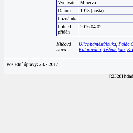
Vydavatel
Minerva
Datum
1918 (pošta)
Poznámka
Pohled
2016.04.05
přidán
Klíčová
Ulice/náměstí/louka
,
Palác 
slova
Kolorováno
,
Tištěné foto
,
Kr
Poslední úpravy: 23.7.2017
[:2328] hda