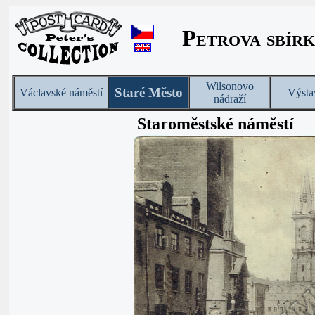
Petrova sbírk
Wilsonovo
Staré Město
Václavské náměstí
Výsta
nádraží
Staroměstské náměstí