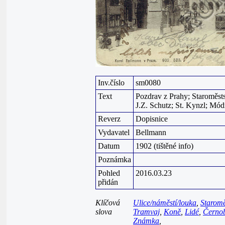
Inv.číslo
sm0080
Text
Pozdrav z Prahy; Staroměsts
J.Z. Schutz; St. Kynzl; Mód
Reverz
Dopisnice
Vydavatel
Bellmann
Datum
1902 (tištěné info)
Poznámka
Pohled
2016.03.23
přidán
Klíčová
Ulice/náměstí/louka
,
Staromě
slova
Tramvaj
,
Koně
,
Lidé
,
Černob
Známka
,