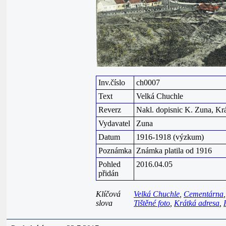
Inv.číslo
ch0007
Text
Velká Chuchle
Reverz
Nakl. dopisnic K. Zuna, Kr
Vydavatel
Zuna
Datum
1916-1918 (výzkum)
Poznámka
Známka platila od 1916
Pohled
2016.04.05
přidán
Klíčová
Velká Chuchle
,
Cementárna
slova
Tištěné foto
,
Krátká adresa
,