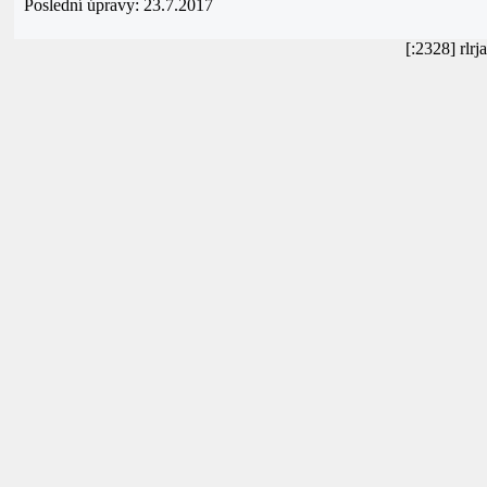
Poslední úpravy: 23.7.2017
[:2328] rl