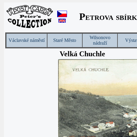
Petrova sbírk
Wilsonovo
Václavské náměstí
Staré Město
Výsta
nádraží
Velká Chuchle