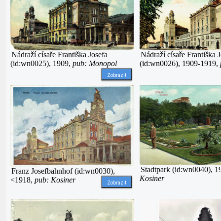
Nádraží císaře Františka Josefa
Nádraží císaře Františka J
(id:wn0025), 1909,
pub: Monopol
(id:wn0026), 1909-1919,
Zobrazit
Stadtpark (id:wn0040), 1
Franz Josefbahnhof (id:wn0030),
Kosiner
<1918,
pub: Kosiner
Zobrazit