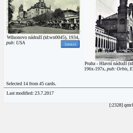
Wilsonovo nádraží (id:wn0045), 1934,
pub: USA
Zobrazit
Praha - Hlavní nádraží (i
196x-197x,
pub: Orbis, 
Selected 14 from 45 cards.
Last modified: 23.7.2017
[:2328] qmr