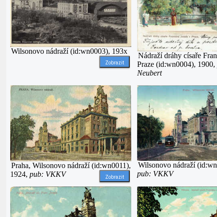
Wilsonovo nádraží (id:wn0003), 193x
Nádraží dráhy císaře Fran
Praze (id:wn0004), 1900,
Zobrazit
Neubert
Wilsonovo nádraží (id:wn
Praha, Wilsonovo nádraží (id:wn0011),
pub: VKKV
1924,
pub: VKKV
Zobrazit