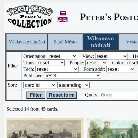
Peter's Post
Wilsonovo
Václavské náměstí
Staré Město
Výsta
nádraží
Orientation:
View:
He
Trans:
People:
Color:
Filter
Tech:
Form addr:
Publisher:
Sort:
Query:
Filter
Reset form
Selected 14 from 45 cards.