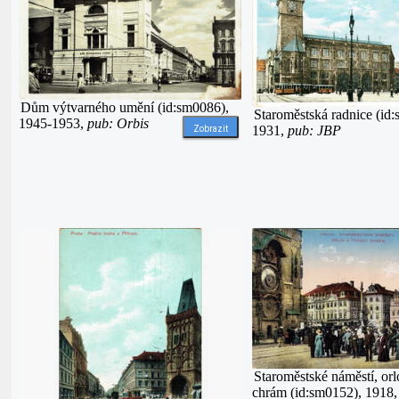
Dům výtvarného umění (id:sm0086),
Staroměstská radnice (id
1945-1953,
pub: Orbis
1931,
pub: JBP
Zobrazit
Staroměstské náměstí, orl
chrám (id:sm0152), 1918