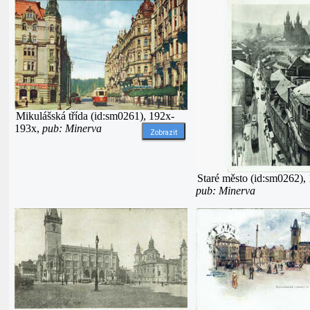
Mikulášská třída (id:sm0261), 192x-
193x,
pub: Minerva
Zobrazit
Staré město (id:sm0262),
pub: Minerva