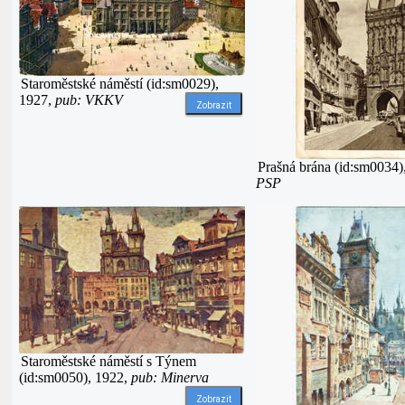
Staroměstské náměstí (id:sm0029),
1927,
pub: VKKV
Zobrazit
Prašná brána (id:sm0034)
PSP
Staroměstské náměstí s Týnem
(id:sm0050), 1922,
pub: Minerva
Zobrazit