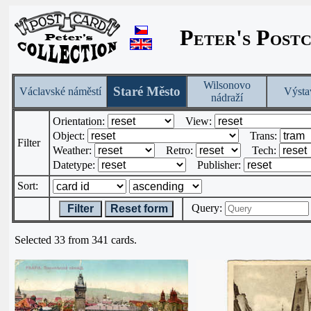
Peter's Post
Wilsonovo
Staré Město
Václavské náměstí
Výsta
nádraží
Orientation:
View:
Object:
Trans:
Filter
Weather:
Retro:
Tech:
Datetype:
Publisher:
Sort:
Query:
Filter
Reset form
Selected 33 from 341 cards.