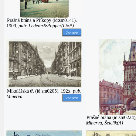
Prašná brána a Příkopy (id:sm0141),
1909,
pub: Lederer&Popper(L&P)
Zobrazit
Mikulášská tř. (id:sm0205), 192x,
pub:
Minerva
Zobrazit
Prašné brána (id:sm0224)
Minerva, Šetelík(A)