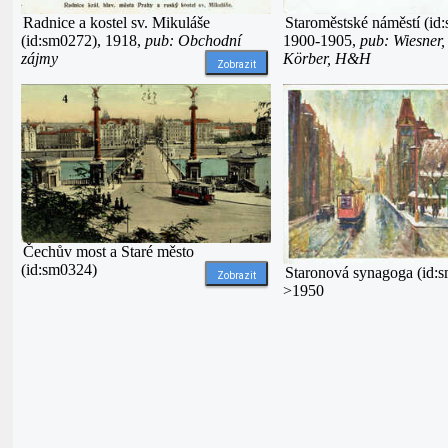
Radnice a kostel sv. Mikuláše
Staroměstské náměstí (id
(id:sm0272), 1918,
pub: Obchodní
1900-1905,
pub: Wiesner,
zájmy
Körber, H&H
Zobrazit
Čechův most a Staré město
(id:sm0324)
Staronová synagoga (id:
Zobrazit
>1950