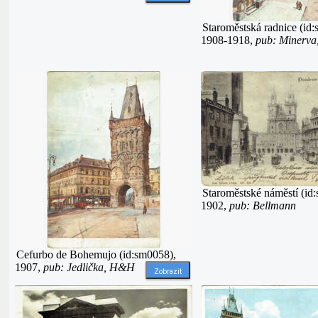
Staroměstská radnice (id
1908-1918,
pub: Minerva,
Staroměstské náměstí (id
1902,
pub: Bellmann
Cefurbo de Bohemujo (id:sm0058),
1907,
pub: Jedlička, H&H
Zobrazit