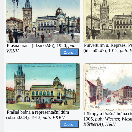
Pulverturm u. Repraes.-Pa
Prašná brána (id:sm0246), 1920,
pub:
(id:sm0247), 1912,
pub:
VKKV
Zobrazit
Prašná brána a representační dům
Příkopy a Prašná brána (
(id:sm0249), 1913,
pub: VKKV
1905,
pub: Wiesner, Wiesn
Körber(A), H&H
Zobrazit