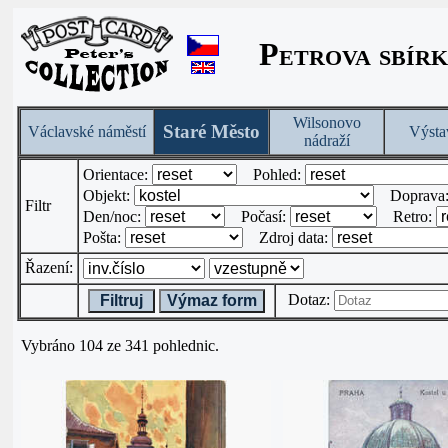
Petrova sbírk
Wilsonovo
Staré Město
Václavské náměstí
Výsta
nádraží
Orientace:
Pohled:
Objekt:
Doprava
Filtr
Den/noc:
Počasí:
Retro:
Pošta:
Zdroj data:
Řazení:
Dotaz:
Filtruj
Výmaz form
Vybráno 104 ze 341 pohlednic.