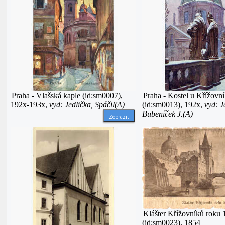
Praha - Vlašská kaple (id:sm0007),
Praha - Kostel u Křížovn
192x-193x,
vyd: Jedlička, Spáčil(A)
(id:sm0013), 192x,
vyd: J
Bubeníček J.(A)
Zobrazit
Klášter Křížovníků roku 
(id:sm0023), 1854