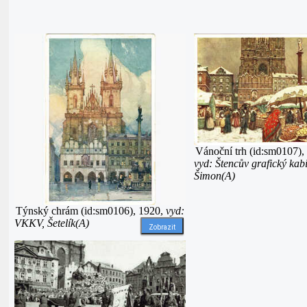
Vánoční trh (id:sm0107),
vyd: Štencův grafický kabi
Šimon(A)
Týnský chrám (id:sm0106), 1920,
vyd:
VKKV, Šetelík(A)
Zobrazit