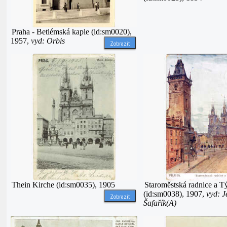
Praha - Betlémská kaple (id:sm0020),
1957,
vyd: Orbis
Zobrazit
Thein Kirche (id:sm0035), 1905
Staroměstská radnice a 
(id:sm0038), 1907,
vyd: J
Zobrazit
Šafařík(A)