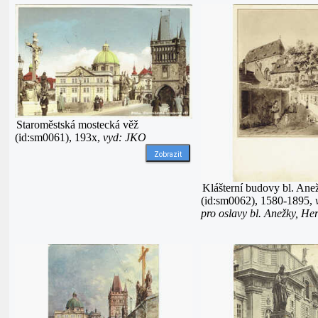
Staroměstská mostecká věž
(id:sm0061), 193x,
vyd: JKO
Zobrazit
Klášterní budovy bl. Ane
(id:sm0062), 1580-1895,
pro oslavy bl. Anežky, He