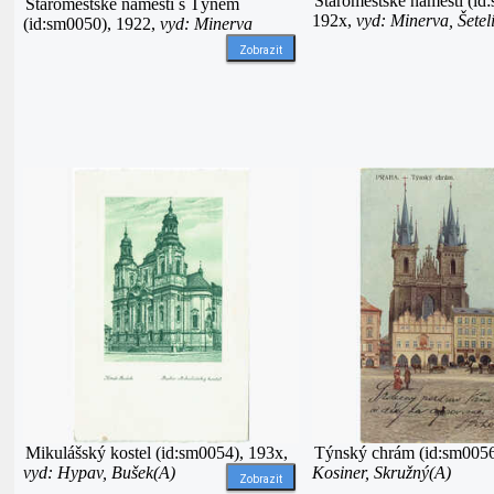
Staroměstské náměstí (id
Staroměstské náměstí s Týnem
192x,
vyd: Minerva, Šetel
(id:sm0050), 1922,
vyd: Minerva
Zobrazit
Mikulášský kostel (id:sm0054), 193x,
Týnský chrám (id:sm0056
vyd: Hypav, Bušek(A)
Kosiner, Skružný(A)
Zobrazit