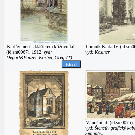
Karlův most s klášterem křížovníků
Pomník Karla IV (id:sm0
(id:sm0067), 1912,
vyd:
vyd: Kosiner
Deport&Panzer, Körber, Grégr(T)
Zobrazit
Vánoční trh (id:sm0075),
vyd: Štencův grafický kabi
Šimon(A)