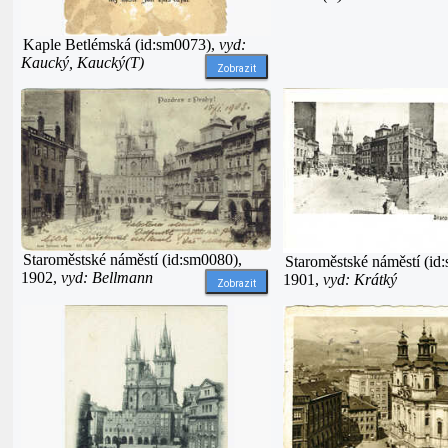
Kaple Betlémská (id:sm0073),
vyd:
Kaucký, Kaucký(T)
Zobrazit
Staroměstské náměstí (id:sm0080),
Staroměstské náměstí (id
1902,
vyd: Bellmann
1901,
vyd: Krátký
Zobrazit