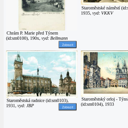
Staroměstské náměstí (id
1935,
vyd: VKKV
Chrám P. Marie před Týnem
(id:sm0100), 190x,
vyd: Bellmann
Zobrazit
Staroměstský orloj - Týn
Staroměstská radnice (id:sm0103),
(id:sm0104), 1933
1931,
vyd: JBP
Zobrazit