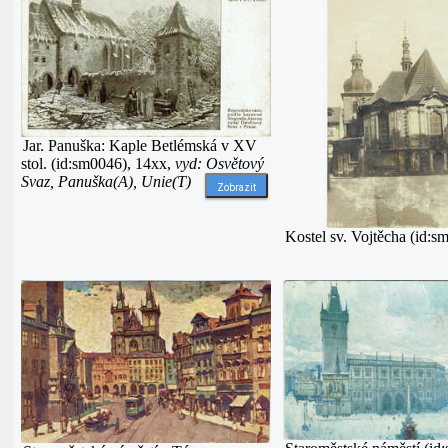
Jar. Panuška: Kaple Betlémská v XV
stol. (id:sm0046), 14xx,
vyd: Osvětový
Svaz, Panuška(A), Unie(T)
Zobrazit
Kostel sv. Vojtěcha (id:s