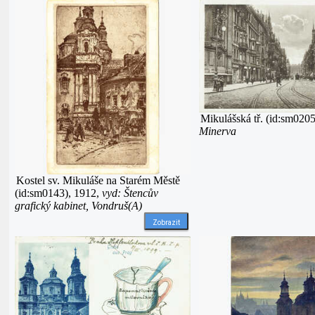
Mikulášská tř. (id:sm020
Minerva
Kostel sv. Mikuláše na Starém Městě
(id:sm0143), 1912,
vyd: Štencův
grafický kabinet, Vondruš(A)
Zobrazit