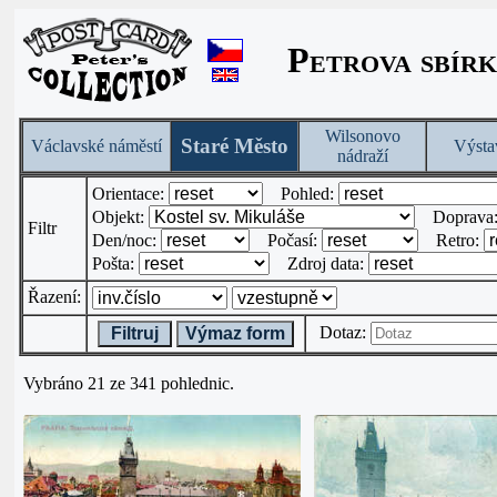
Petrova sbírk
Wilsonovo
Staré Město
Václavské náměstí
Výsta
nádraží
Orientace:
Pohled:
Objekt:
Doprava
Filtr
Den/noc:
Počasí:
Retro:
Pošta:
Zdroj data:
Řazení:
Dotaz:
Filtruj
Výmaz form
Vybráno 21 ze 341 pohlednic.