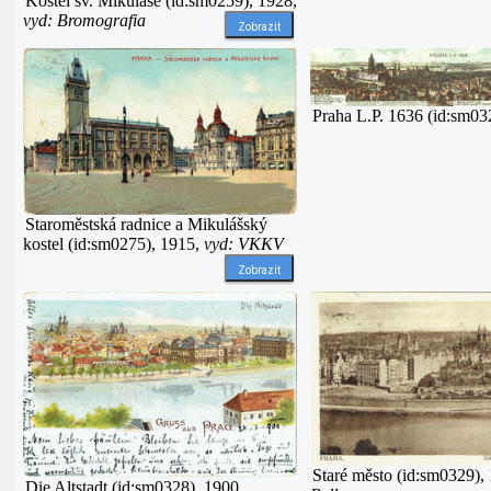
Kostel sv. Mikuláše (id:sm0259), 1928,
vyd: Bromografia
Zobrazit
Praha L.P. 1636 (id:sm03
Staroměstská radnice a Mikulášský
kostel (id:sm0275), 1915,
vyd: VKKV
Zobrazit
Staré město (id:sm0329),
Die Altstadt (id:sm0328), 1900