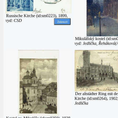
Russische Kirche (id:sm0223), 1899,
vyd: CSD
Zobrazit
Mikulášský kostel (id:sm
vyd: Jedlička, Řeháková(
Der altstädter Ring mit de
Kirche (id:sm0264), 1902
Jedlička