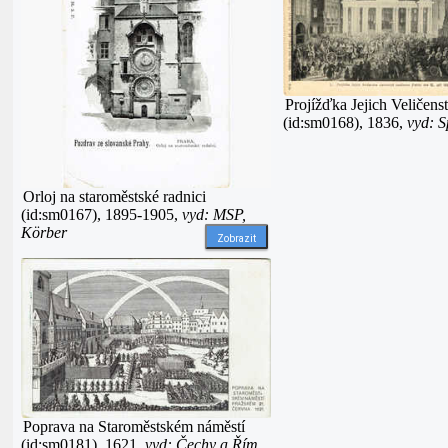
Projížďka Jejich Veličens
(id:sm0168), 1836,
vyd: S
Orloj na staroměstské radnici
(id:sm0167), 1895-1905,
vyd: MSP,
Körber
Zobrazit
Poprava na Staroměstském náměstí
(id:sm0181), 1621,
vyd: Čechy a Řím,