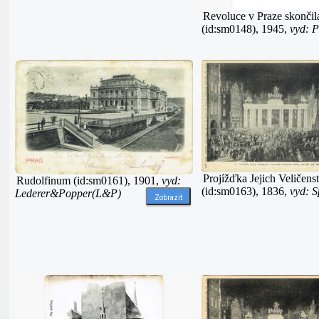
Revoluce v Praze skončil
(id:sm0148), 1945,
vyd: 
Projížďka Jejich Veličens
Rudolfinum (id:sm0161), 1901,
vyd:
(id:sm0163), 1836,
vyd: S
Lederer&Popper(L&P)
Zobrazit