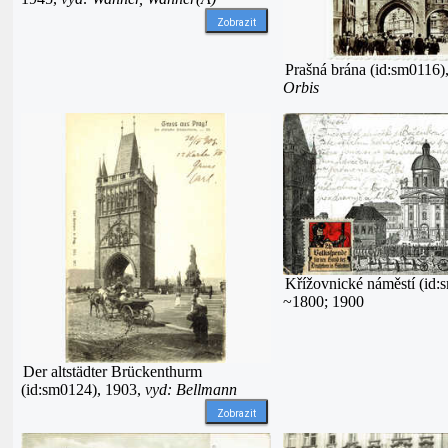
Zobrazit
Prašná brána (id:sm0116)
Orbis
Křížovnické náměstí (id:
~1800; 1900
Der altstädter Brückenthurm
(id:sm0124), 1903,
vyd: Bellmann
Zobrazit