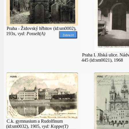
Praha - Židovský hřbitov (id:sm0002),
193x,
vyd: Posselt(A)
Zobrazit
Praha I. Jílská ulice. Ná
445 (id:sm0021), 1968
C.k. gymnasium a Rudolfinum
(id:sm0032), 1905,
vyd: Koppe(T)