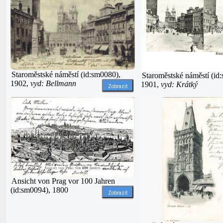
Staroměstské náměstí (id:sm0080),
Staroměstské náměstí (id
1902,
vyd: Bellmann
1901,
vyd: Krátký
Zobrazit
Ansicht von Prag vor 100 Jahren
(id:sm0094), 1800
Zobrazit