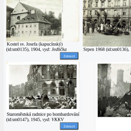
Kostel sv. Josefa (kapucínský)
(id:sm0135), 1904,
vyd: Jedlička
Srpen 1968 (id:sm0136),
Zobrazit
Staroměstská radnice po bombardování
(id:sm0147), 1945,
vyd: VKKV
Zobrazit