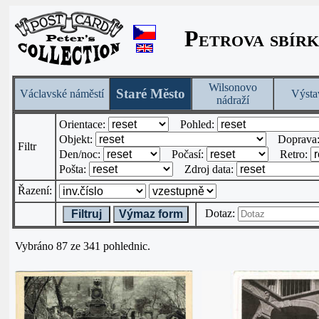
Petrova sbírk
Wilsonovo
Staré Město
Václavské náměstí
Výsta
nádraží
Orientace:
Pohled:
Objekt:
Doprava
Filtr
Den/noc:
Počasí:
Retro:
Pošta:
Zdroj data:
Řazení:
Dotaz:
Filtruj
Výmaz form
Vybráno 87 ze 341 pohlednic.