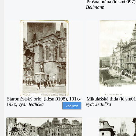
Prašná brána (id:sm0097)
Bellmann
Staroměstský orloj (id:sm0108), 191x-
Mikulášská třída (id:sm01
192x,
vyd: Jedlička
vyd: Jedlička
Zobrazit