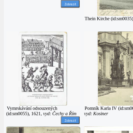
Zobrazit
Thein Kirche (id:sm0035
Vymrskávání odsouzených
Pomník Karla IV (id:sm0
(id:sm0055), 1621,
vyd: Čechy a Řím
vyd: Kosiner
Zobrazit