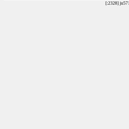
[:2328] ju5