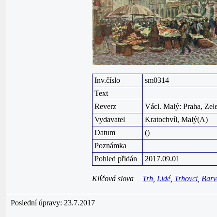
Inv.číslo
sm0314
Text
Reverz
Václ. Malý: Praha, Zele
Vydavatel
Kratochvíl, Malý(A)
Datum
()
Poznámka
Pohled přidán
2017.09.01
Klíčová slova
Trh
,
Lidé
,
Trhovci
,
Barv
Poslední úpravy: 23.7.2017