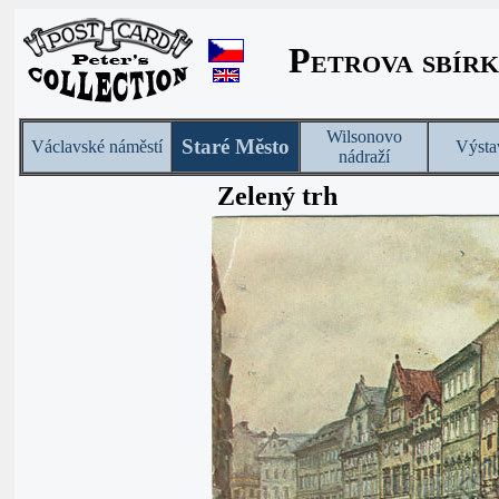
Petrova sbírk
Wilsonovo
Staré Město
Václavské náměstí
Výsta
nádraží
Zelený trh