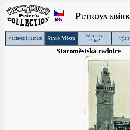
Petrova sbírk
Wilsonovo
Staré Město
Václavské náměstí
Výsta
nádraží
Staroměstská radnice