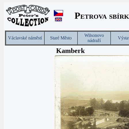
Petrova sbírk
Wilsonovo
Václavské náměstí
Staré Město
Výsta
nádraží
Kamberk