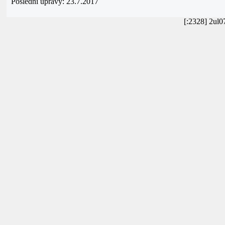
Poslední úpravy: 23.7.2017
[:2328] 2ul