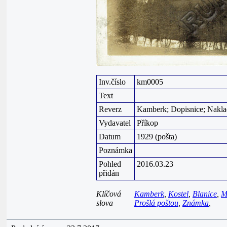
Inv.číslo
km0005
Text
Reverz
Kamberk; Dopisnice; Naklad
Vydavatel
Příkop
Datum
1929 (pošta)
Poznámka
Pohled
2016.03.23
přidán
Klíčová
Kamberk
,
Kostel
,
Blanice
,
M
slova
Prošlá poštou
,
Známka
,