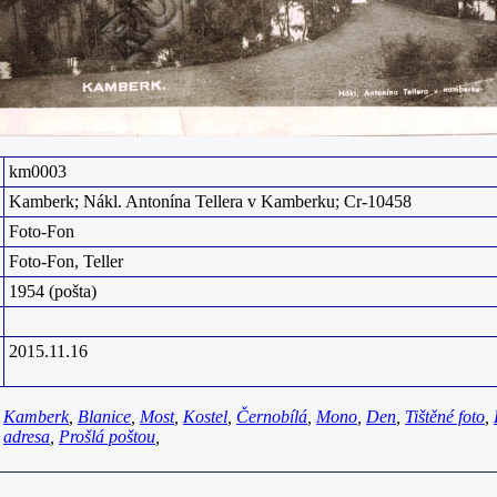
km0003
Kamberk; Nákl. Antonína Tellera v Kamberku; Cr-10458
Foto-Fon
Foto-Fon, Teller
1954 (pošta)
2015.11.16
Kamberk
,
Blanice
,
Most
,
Kostel
,
Černobílá
,
Mono
,
Den
,
Tištěné foto
,
adresa
,
Prošlá poštou
,