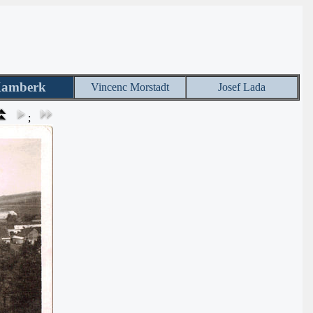
amberk
Vincenc Morstadt
Josef Lada
;