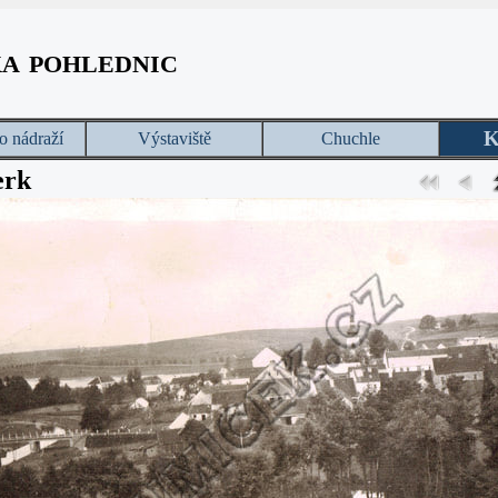
ka pohlednic
K
o nádraží
Výstaviště
Chuchle
rk