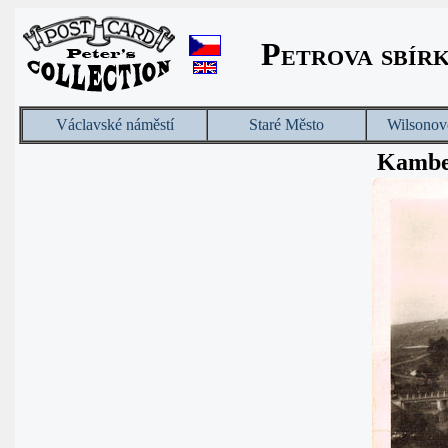
Petrova sbír
Václavské náměstí
Staré Město
Wilsonov
Kambe