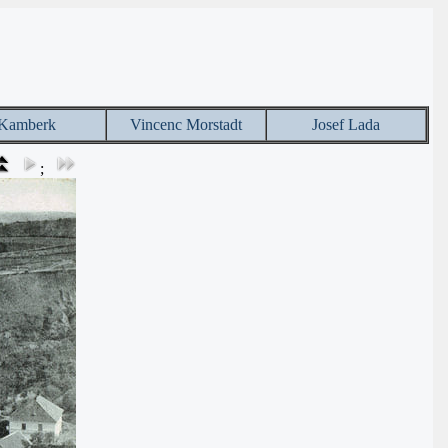
Kamberk
Vincenc Morstadt
Josef Lada
;