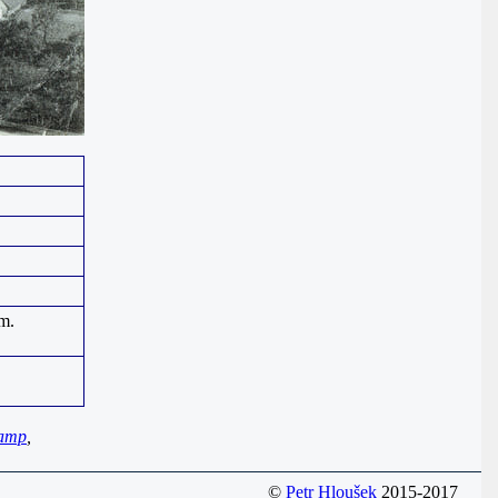
m.
amp
,
©
Petr Hloušek
2015-2017