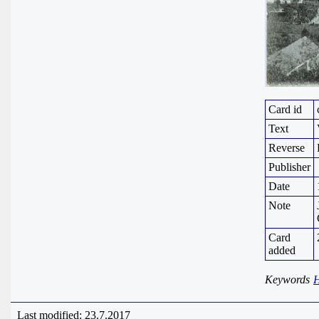
Card id
Text
Reverse
Publisher
Date
Note
Card
added
Keywords
H
Last modified: 23.7.2017