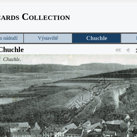
cards Collection
Chuchle
o nádraží
Výstaviště
Chuchle