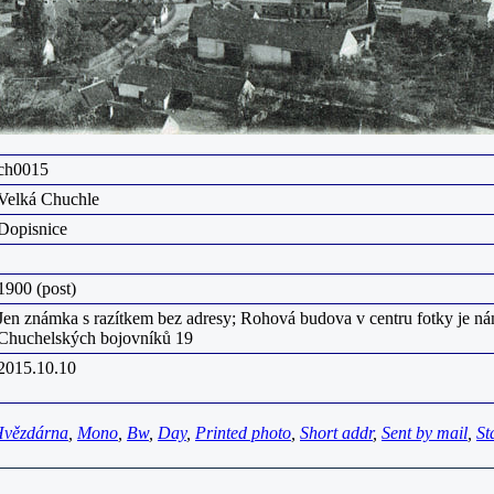
ch0015
Velká Chuchle
Dopisnice
1900 (post)
Jen známka s razítkem bez adresy; Rohová budova v centru fotky je ná
Chuchelských bojovníků 19
2015.10.10
vězdárna
,
Mono
,
Bw
,
Day
,
Printed photo
,
Short addr
,
Sent by mail
,
St