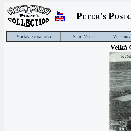
Peter's Post
Václavské náměstí
Staré Město
Wilsonov
Velká 